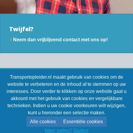
Twijfel?
Neem dan vrijblijvend contact met ons op!
Transportopleider.nl maakt gebruik van cookies om de
website te verbeteren en de inhoud af te stemmen op uw
Contact
interesses. Door verder te klikken op onze website gaat u
info@leeuwopleidingen.nl
akkoord met het gebruik van cookies en vergelijkbare
Contact
technieken. Indien u uw cookie voorkeuren wilt wijzigen,
kunt u hieronder een selectie maken.
Alle cookies
Essentiële cookies
Powered by
Transportopleider
Meer weten?
Sluiten